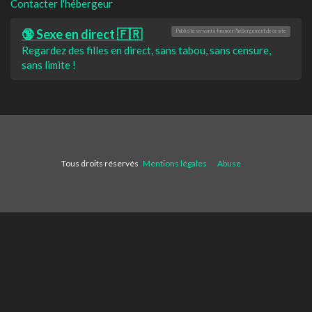
Contacter l'hébergeur
🔞 Sexe en direct 🇫🇷
Publicité servant à financer l'hébergement de ce site
Regardez des filles en direct, sans tabou, sans censure,
sans limite !
Tous droits réservés
Mentions légales
Abuse